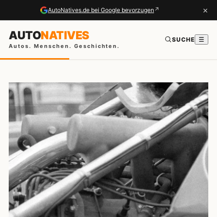
×
↗
AutoNatives.de bei Google bevorzugen
AUTO
NATIVES
SUCHE
☰
Autos. Menschen. Geschichten.