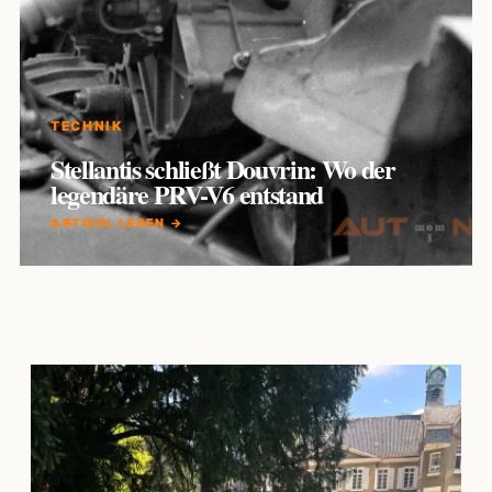
TECHNIK
Stellantis schließt Douvrin: Wo der
legendäre PRV-V6 entstand
ARTIKEL LESEN →