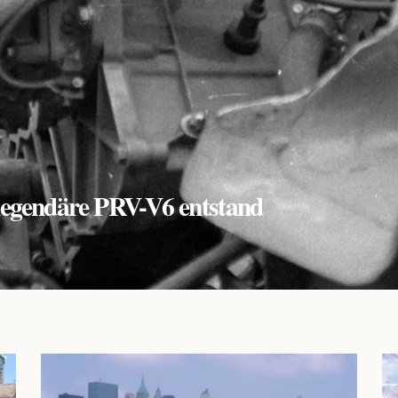
r legendäre PRV-V6 entstand