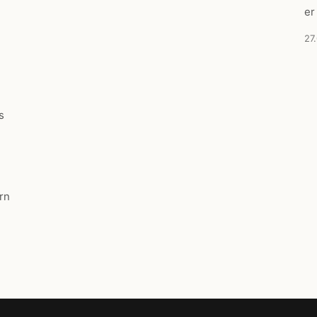
er
27
s
rn