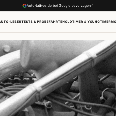
↗
AutoNatives.de bei Google bevorzugen
AUTO-LEBEN
TESTS & PROBEFAHRTEN
OLDTIMER & YOUNGTIMER
MO