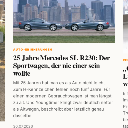
AUTO-ERINNERUNGEN
25 Jahre Mercedes SL R230: Der
RE
Sportwagen, der nie einer sein
„
wollte
L
w
Mit 25 Jahren hat man es als Auto nicht leicht.
Zum H-Kennzeichen fehlen noch fünf Jahre. Für
Ei
einen modernen Gebrauchtwagen ist man längst
im
zu alt. Und Youngtimer klingt zwar deutlich netter
Pr
als Altwagen, beschreibt aber letztlich genau
Tr
dasselbe.
be
ta
30.07.2026