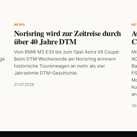
NEWS
N
Norisring wird zur Zeitreise durch
A
über 40 Jahre DTM
C
Vom BMW M3 E30 bis zum Opel Astra V8 Coupé:
Mi
age
Beim DTM-Wochenende am Norisring erinnern
AC
historische Tourenwagen an mehr als vier
Ba
Jahrzehnte DTM-Geschichte.
PS
Mo
01.07.2026
Ku
an
30