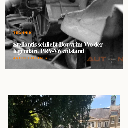
TECHNIK
Stellantis schließt Douvrin: Wo der
legendäre PRV-V6 entstand
ARTIKEL LESEN →