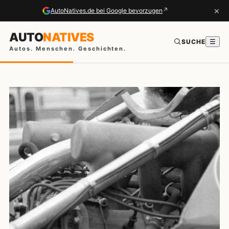
×
↗
AutoNatives.de bei Google bevorzugen
AUTO
NATIVES
SUCHE
☰
Autos. Menschen. Geschichten.