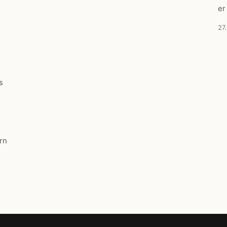
er
27
s
rn