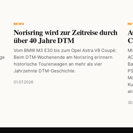
NEWS
N
Norisring wird zur Zeitreise durch
A
über 40 Jahre DTM
C
Vom BMW M3 E30 bis zum Opel Astra V8 Coupé:
Mi
age
Beim DTM-Wochenende am Norisring erinnern
AC
historische Tourenwagen an mehr als vier
Ba
Jahrzehnte DTM-Geschichte.
PS
Mo
01.07.2026
Ku
an
30