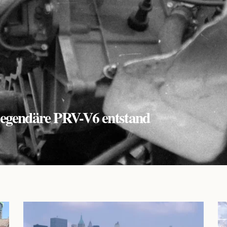
r legendäre PRV-V6 entstand