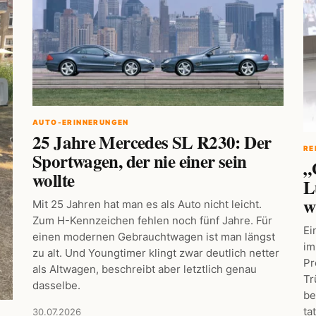
AUTO-ERINNERUNGEN
25 Jahre Mercedes SL R230: Der
RE
Sportwagen, der nie einer sein
„
wollte
L
w
Mit 25 Jahren hat man es als Auto nicht leicht.
Zum H-Kennzeichen fehlen noch fünf Jahre. Für
Ei
einen modernen Gebrauchtwagen ist man längst
im
zu alt. Und Youngtimer klingt zwar deutlich netter
Pr
als Altwagen, beschreibt aber letztlich genau
Tr
dasselbe.
be
ta
30.07.2026