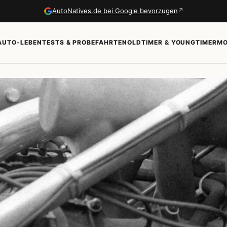
↗
AutoNatives.de bei Google bevorzugen
AUTO-LEBEN
TESTS & PROBEFAHRTEN
OLDTIMER & YOUNGTIMER
MO