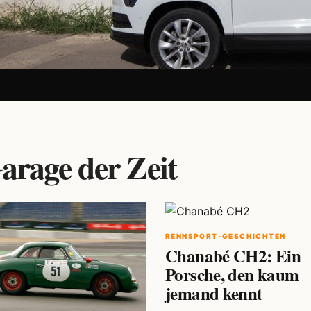
arage der Zeit
RENNSPORT-GESCHICHTEN
Chanabé CH2: Ein
Porsche, den kaum
jemand kennt