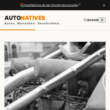
×
↗
AutoNatives.de bei Google bevorzugen
AUTO
NATIVES
SUCHE
☰
Autos. Menschen. Geschichten.