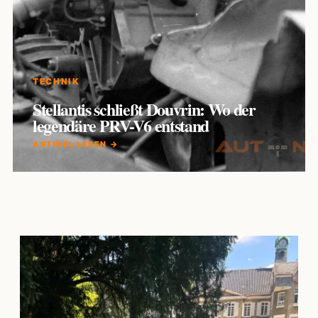
TECHNIK
Stellantis schließt Douvrin: Wo der
legendäre PRV-V6 entstand
ARTIKEL LESEN →