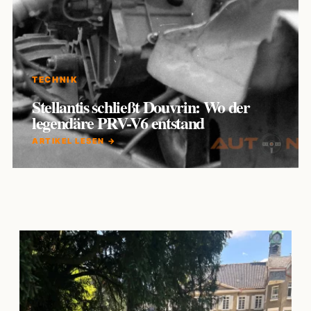
TECHNIK
Stellantis schließt Douvrin: Wo der
legendäre PRV-V6 entstand
ARTIKEL LESEN →