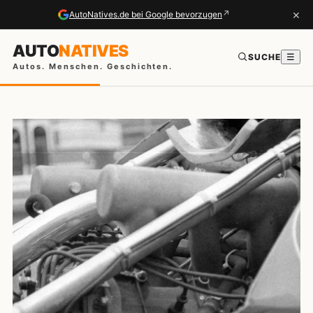
×
↗
AutoNatives.de bei Google bevorzugen
AUTO
NATIVES
SUCHE
☰
Autos. Menschen. Geschichten.