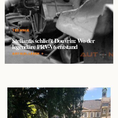
TECHNIK
Stellantis schließt Douvrin: Wo der
legendäre PRV-V6 entstand
ARTIKEL LESEN →