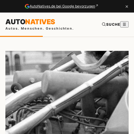
×
↗
AutoNatives.de bei Google bevorzugen
AUTO
NATIVES
SUCHE
☰
Autos. Menschen. Geschichten.