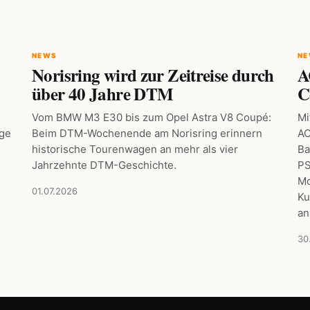
NEWS
N
Norisring wird zur Zeitreise durch
A
über 40 Jahre DTM
C
Vom BMW M3 E30 bis zum Opel Astra V8 Coupé:
Mi
age
Beim DTM-Wochenende am Norisring erinnern
AC
historische Tourenwagen an mehr als vier
Ba
Jahrzehnte DTM-Geschichte.
PS
Mo
01.07.2026
Ku
an
30