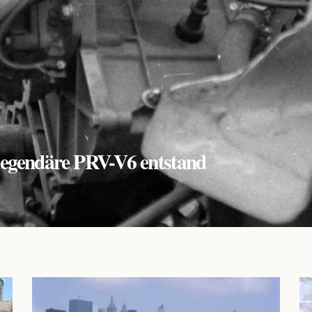
r legendäre PRV-V6 entstand