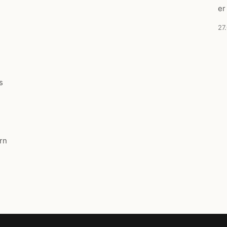
er
27
s
rn