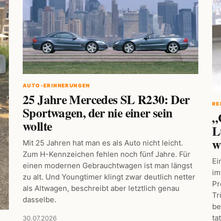
AUTO-ERINNERUNGEN
25 Jahre Mercedes SL R230: Der
RE
Sportwagen, der nie einer sein
„
wollte
L
w
Mit 25 Jahren hat man es als Auto nicht leicht.
Zum H-Kennzeichen fehlen noch fünf Jahre. Für
Ei
einen modernen Gebrauchtwagen ist man längst
im
zu alt. Und Youngtimer klingt zwar deutlich netter
Pr
als Altwagen, beschreibt aber letztlich genau
Tr
dasselbe.
be
ta
30.07.2026