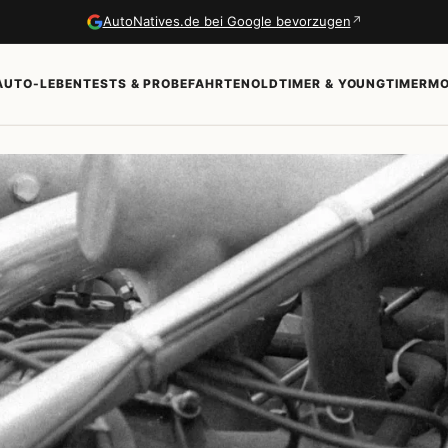
↗
AutoNatives.de bei Google bevorzugen
AUTO-LEBEN
TESTS & PROBEFAHRTEN
OLDTIMER & YOUNGTIMER
MO