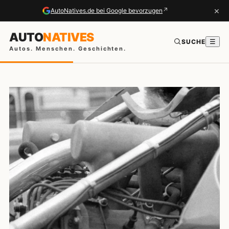
×
↗
AutoNatives.de bei Google bevorzugen
AUTO
NATIVES
SUCHE
☰
Autos. Menschen. Geschichten.