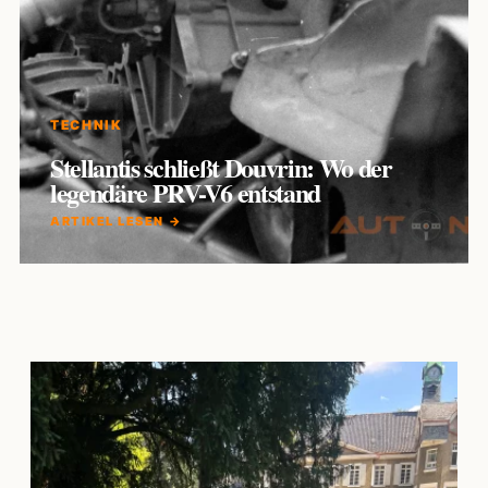
TECHNIK
Stellantis schließt Douvrin: Wo der
legendäre PRV-V6 entstand
ARTIKEL LESEN →