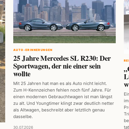
AUTO-ERINNERUNGEN
25 Jahre Mercedes SL R230: Der
RE
Sportwagen, der nie einer sein
„
wollte
L
w
Mit 25 Jahren hat man es als Auto nicht leicht.
Zum H-Kennzeichen fehlen noch fünf Jahre. Für
Ei
einen modernen Gebrauchtwagen ist man längst
im
zu alt. Und Youngtimer klingt zwar deutlich netter
Pr
als Altwagen, beschreibt aber letztlich genau
Tr
dasselbe.
be
ta
30.07.2026