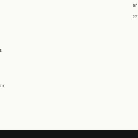
er
27
s
rn