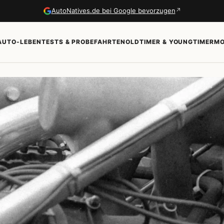
↗
AutoNatives.de bei Google bevorzugen
AUTO-LEBEN
TESTS & PROBEFAHRTEN
OLDTIMER & YOUNGTIMER
MO