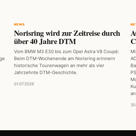
NEWS
N
Norisring wird zur Zeitreise durch
A
über 40 Jahre DTM
C
Vom BMW M3 E30 bis zum Opel Astra V8 Coupé:
Mi
age
Beim DTM-Wochenende am Norisring erinnern
AC
historische Tourenwagen an mehr als vier
Ba
Jahrzehnte DTM-Geschichte.
PS
Mo
01.07.2026
Ku
an
30