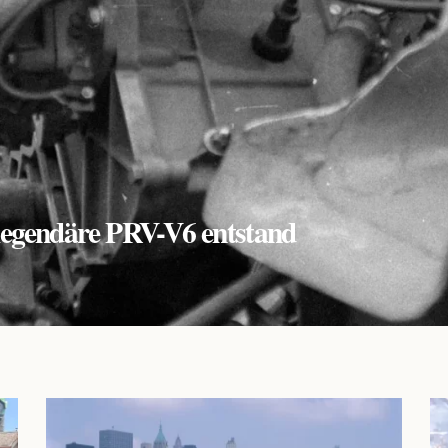
r legendäre PRV-V6 entstand