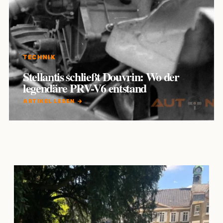
TECHNIK
Stellantis schließt Douvrin: Wo der
legendäre PRV-V6 entstand
ARTIKEL LESEN →