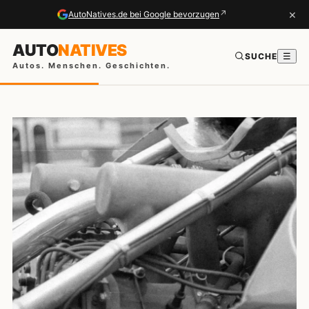
×
↗
AutoNatives.de bei Google bevorzugen
AUTO
NATIVES
SUCHE
☰
Autos. Menschen. Geschichten.