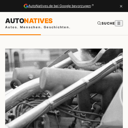
×
↗
AutoNatives.de bei Google bevorzugen
AUTO
NATIVES
SUCHE
☰
Autos. Menschen. Geschichten.