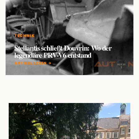
TECHNIK
Stellantis schließt Douvrin: Wo der
legendäre PRV-V6 entstand
ARTIKEL LESEN →