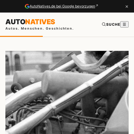
×
↗
AutoNatives.de bei Google bevorzugen
AUTO
NATIVES
SUCHE
☰
Autos. Menschen. Geschichten.