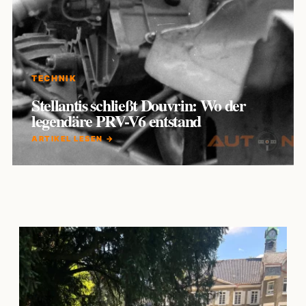
TECHNIK
Stellantis schließt Douvrin: Wo der
legendäre PRV-V6 entstand
ARTIKEL LESEN →