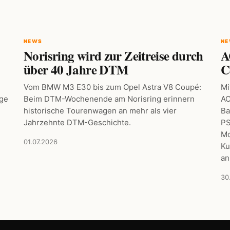
NEWS
N
Norisring wird zur Zeitreise durch
A
über 40 Jahre DTM
C
Vom BMW M3 E30 bis zum Opel Astra V8 Coupé:
Mi
age
Beim DTM-Wochenende am Norisring erinnern
AC
historische Tourenwagen an mehr als vier
Ba
Jahrzehnte DTM-Geschichte.
PS
Mo
01.07.2026
Ku
an
30