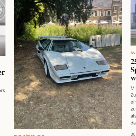
AU
2
S
er
w
Mi
erk
Zu
ei
d
zu
al
da
30
WIR HÖREN UNS