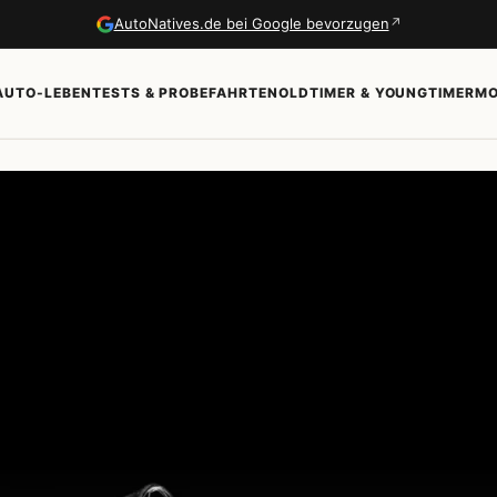
↗
AutoNatives.de bei Google bevorzugen
AUTO-LEBEN
TESTS & PROBEFAHRTEN
OLDTIMER & YOUNGTIMER
MO