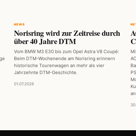
NEWS
N
Norisring wird zur Zeitreise durch
A
über 40 Jahre DTM
C
Vom BMW M3 E30 bis zum Opel Astra V8 Coupé:
Mi
age
Beim DTM-Wochenende am Norisring erinnern
AC
historische Tourenwagen an mehr als vier
Ba
Jahrzehnte DTM-Geschichte.
PS
Mo
01.07.2026
Ku
an
30