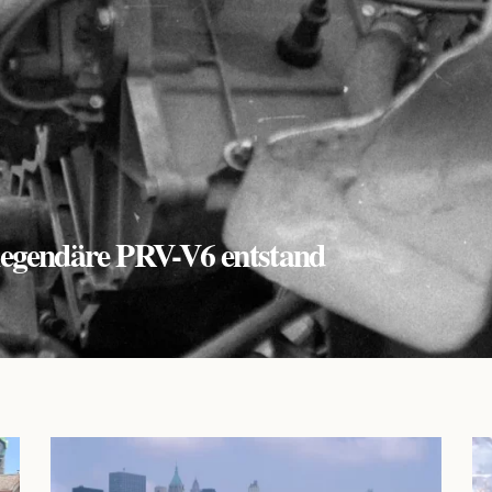
r legendäre PRV-V6 entstand