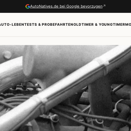
↗
AutoNatives.de bei Google bevorzugen
AUTO-LEBEN
TESTS & PROBEFAHRTEN
OLDTIMER & YOUNGTIMER
MO