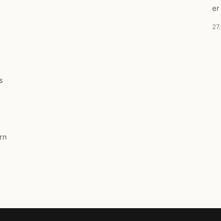
er
27
s
rn