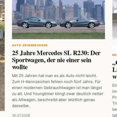
AUTO-ERINNERUNGEN
25 Jahre Mercedes SL R230: Der
RE
Sportwagen, der nie einer sein
„
wollte
L
w
Mit 25 Jahren hat man es als Auto nicht leicht.
Zum H-Kennzeichen fehlen noch fünf Jahre. Für
Ei
einen modernen Gebrauchtwagen ist man längst
im
zu alt. Und Youngtimer klingt zwar deutlich netter
Pr
als Altwagen, beschreibt aber letztlich genau
Tr
dasselbe.
be
ta
30.07.2026