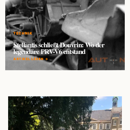
TECHNIK
Stellantis schließt Douvrin: Wo der
legendäre PRV-V6 entstand
ARTIKEL LESEN →