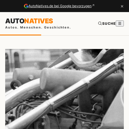
×
↗
AutoNatives.de bei Google bevorzugen
AUTO
NATIVES
SUCHE
☰
Autos. Menschen. Geschichten.