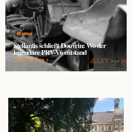
TECHNIK
Stellantis schließt Douvrin: Wo der
legendäre PRV-V6 entstand
ARTIKEL LESEN →