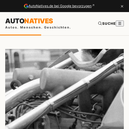
×
↗
AutoNatives.de bei Google bevorzugen
AUTO
NATIVES
SUCHE
☰
Autos. Menschen. Geschichten.