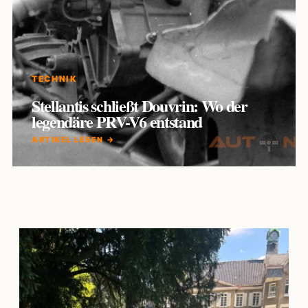
TECHNIK
Stellantis schließt Douvrin: Wo der
legendäre PRV-V6 entstand
ARTIKEL LESEN →