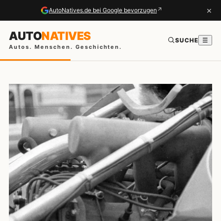
×
↗
AutoNatives.de bei Google bevorzugen
AUTO
NATIVES
SUCHE
☰
Autos. Menschen. Geschichten.