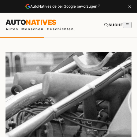
×
↗
AutoNatives.de bei Google bevorzugen
AUTO
NATIVES
SUCHE
☰
Autos. Menschen. Geschichten.