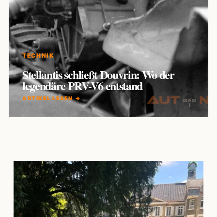
TECHNIK
Stellantis schließt Douvrin: Wo der
legendäre PRV-V6 entstand
ARTIKEL LESEN →