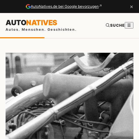
×
↗
AutoNatives.de bei Google bevorzugen
AUTO
NATIVES
SUCHE
☰
Autos. Menschen. Geschichten.