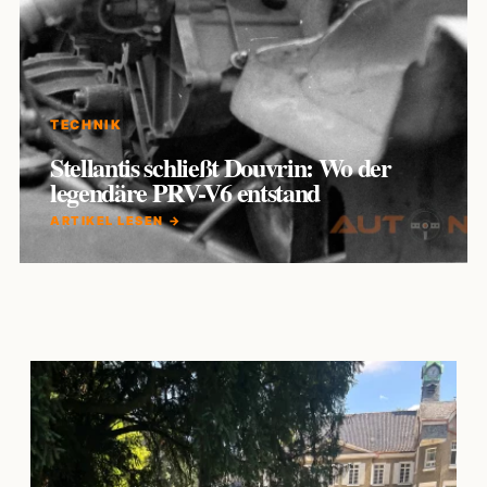
TECHNIK
Stellantis schließt Douvrin: Wo der
legendäre PRV-V6 entstand
ARTIKEL LESEN →