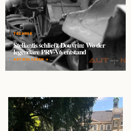
TECHNIK
Stellantis schließt Douvrin: Wo der
legendäre PRV-V6 entstand
ARTIKEL LESEN →