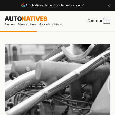
×
↗
AutoNatives.de bei Google bevorzugen
AUTO
NATIVES
SUCHE
☰
Autos. Menschen. Geschichten.