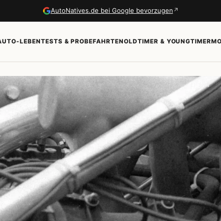
↗
AutoNatives.de bei Google bevorzugen
AUTO-LEBEN
TESTS & PROBEFAHRTEN
OLDTIMER & YOUNGTIMER
MO