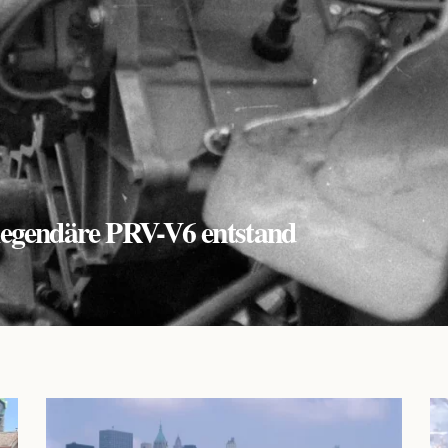
r legendäre PRV-V6 entstand