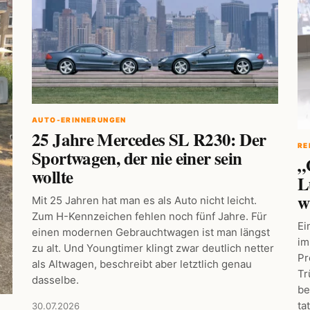
AUTO-ERINNERUNGEN
25 Jahre Mercedes SL R230: Der
RE
Sportwagen, der nie einer sein
„
wollte
L
w
Mit 25 Jahren hat man es als Auto nicht leicht.
Zum H-Kennzeichen fehlen noch fünf Jahre. Für
Ei
einen modernen Gebrauchtwagen ist man längst
im
zu alt. Und Youngtimer klingt zwar deutlich netter
Pr
als Altwagen, beschreibt aber letztlich genau
Tr
dasselbe.
be
ta
30.07.2026