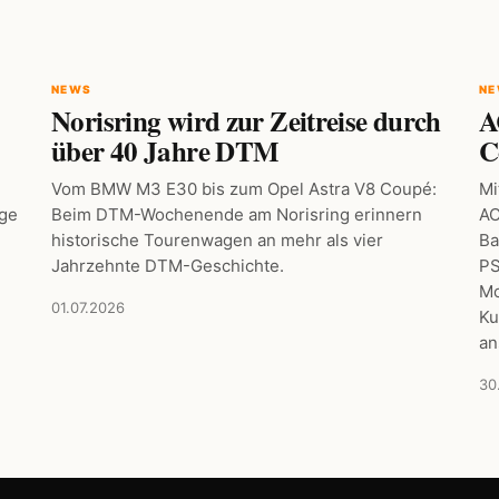
NEWS
N
Norisring wird zur Zeitreise durch
A
über 40 Jahre DTM
C
Vom BMW M3 E30 bis zum Opel Astra V8 Coupé:
Mi
age
Beim DTM-Wochenende am Norisring erinnern
AC
historische Tourenwagen an mehr als vier
Ba
Jahrzehnte DTM-Geschichte.
PS
Mo
01.07.2026
Ku
an
30