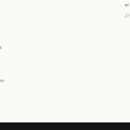
er
27
s
rn