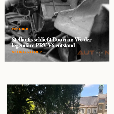
TECHNIK
Stellantis schließt Douvrin: Wo der
legendäre PRV-V6 entstand
ARTIKEL LESEN →