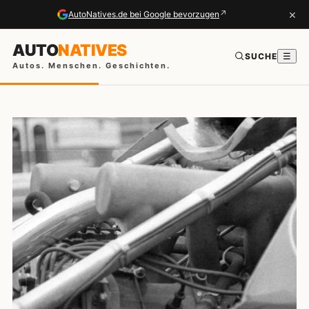
×
↗
AutoNatives.de bei Google bevorzugen
AUTO
NATIVES
SUCHE
☰
Autos. Menschen. Geschichten.