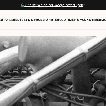
↗
AutoNatives.de bei Google bevorzugen
AUTO-LEBEN
TESTS & PROBEFAHRTEN
OLDTIMER & YOUNGTIMER
MO