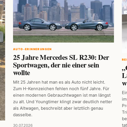
AUTO-ERINNERUNGEN
25 Jahre Mercedes SL R230: Der
RE
Sportwagen, der nie einer sein
„
wollte
L
w
Mit 25 Jahren hat man es als Auto nicht leicht.
Zum H-Kennzeichen fehlen noch fünf Jahre. Für
Ei
einen modernen Gebrauchtwagen ist man längst
im
zu alt. Und Youngtimer klingt zwar deutlich netter
Pr
als Altwagen, beschreibt aber letztlich genau
Tr
dasselbe.
be
ta
30.07.2026