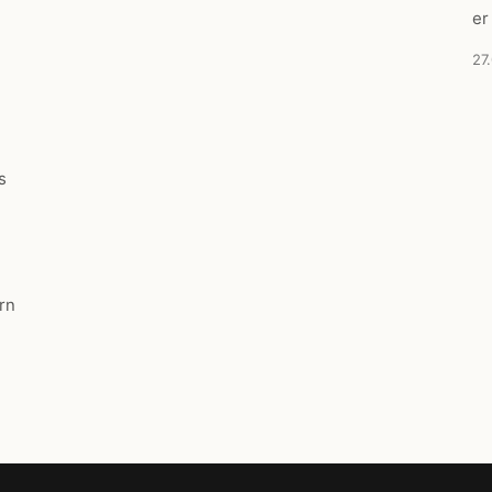
er
27
s
rn