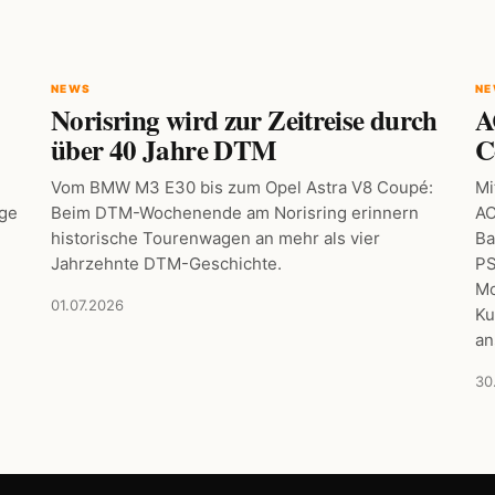
NEWS
N
Norisring wird zur Zeitreise durch
A
über 40 Jahre DTM
C
Vom BMW M3 E30 bis zum Opel Astra V8 Coupé:
Mi
age
Beim DTM-Wochenende am Norisring erinnern
AC
historische Tourenwagen an mehr als vier
Ba
Jahrzehnte DTM-Geschichte.
PS
Mo
01.07.2026
Ku
an
30