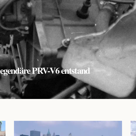
r legendäre PRV-V6 entstand