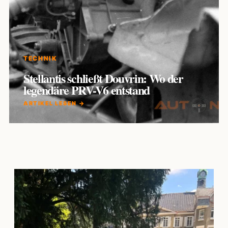
TECHNIK
Stellantis schließt Douvrin: Wo der
legendäre PRV-V6 entstand
ARTIKEL LESEN →