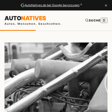
×
↗
AutoNatives.de bei Google bevorzugen
AUTO
NATIVES
SUCHE
☰
Autos. Menschen. Geschichten.