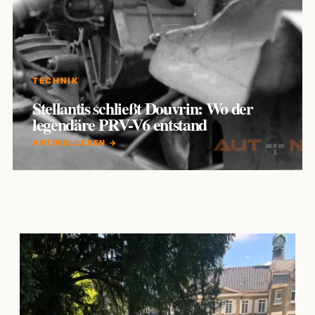
TECHNIK
Stellantis schließt Douvrin: Wo der
legendäre PRV-V6 entstand
ARTIKEL LESEN →