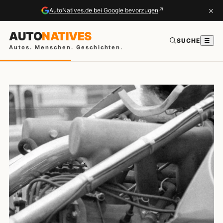
×
↗
AutoNatives.de bei Google bevorzugen
AUTO
NATIVES
SUCHE
☰
Autos. Menschen. Geschichten.