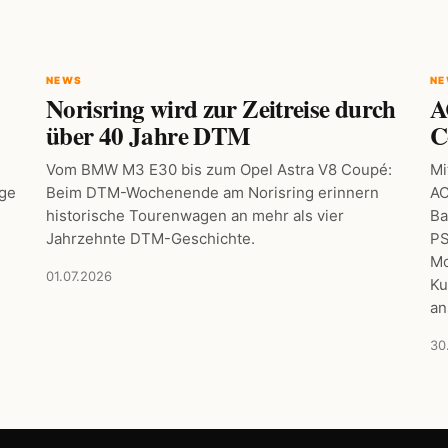
NEWS
N
Norisring wird zur Zeitreise durch
A
über 40 Jahre DTM
C
Vom BMW M3 E30 bis zum Opel Astra V8 Coupé:
Mi
age
Beim DTM-Wochenende am Norisring erinnern
AC
historische Tourenwagen an mehr als vier
Ba
Jahrzehnte DTM-Geschichte.
PS
Mo
01.07.2026
Ku
an
30