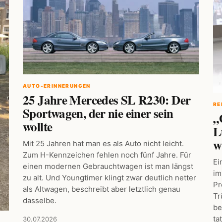
AUTO-ERINNERUNGEN
25 Jahre Mercedes SL R230: Der
RE
Sportwagen, der nie einer sein
„
wollte
L
w
Mit 25 Jahren hat man es als Auto nicht leicht.
Zum H-Kennzeichen fehlen noch fünf Jahre. Für
Ei
einen modernen Gebrauchtwagen ist man längst
im
zu alt. Und Youngtimer klingt zwar deutlich netter
Pr
als Altwagen, beschreibt aber letztlich genau
Tr
dasselbe.
be
ta
30.07.2026