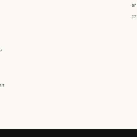
er
27
s
rn