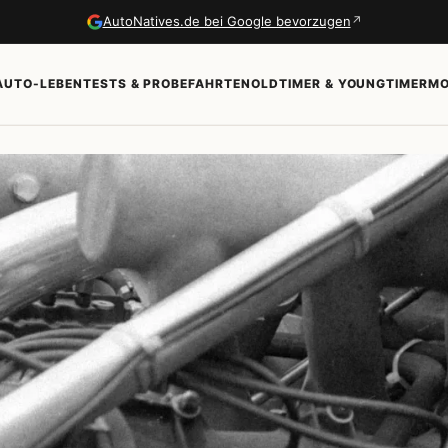
↗
AutoNatives.de bei Google bevorzugen
AUTO-LEBEN
TESTS & PROBEFAHRTEN
OLDTIMER & YOUNGTIMER
MO