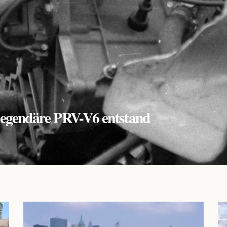
r legendäre PRV-V6 entstand