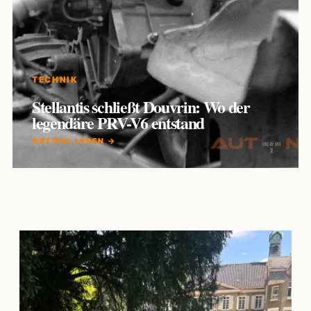
TECHNIK
Stellantis schließt Douvrin: Wo der
legendäre PRV-V6 entstand
ARTIKEL LESEN →