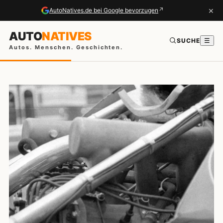
×
↗
AutoNatives.de bei Google bevorzugen
AUTO
NATIVES
SUCHE
☰
Autos. Menschen. Geschichten.