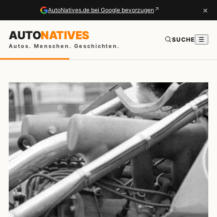
×
↗
AutoNatives.de bei Google bevorzugen
AUTO
NATIVES
SUCHE
☰
Autos. Menschen. Geschichten.