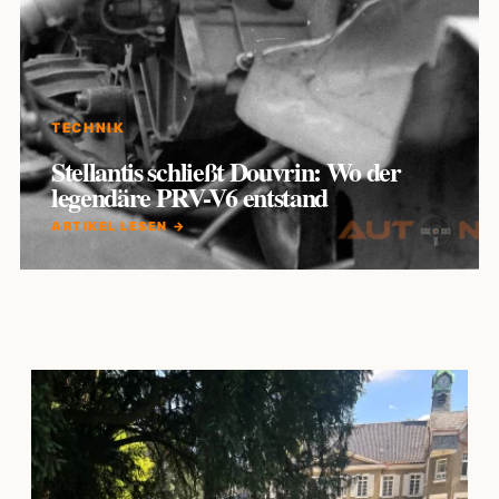
TECHNIK
Stellantis schließt Douvrin: Wo der
legendäre PRV-V6 entstand
ARTIKEL LESEN →