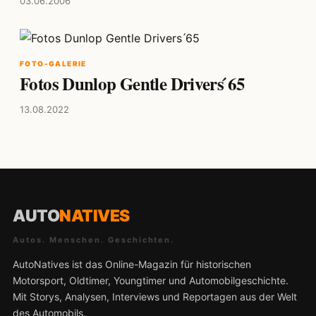
03.06.2006
FOTO-GALERIE
Fotos Dunlop Gentle Drivers ́65
13.08.2022
AUTO
NATIVES
Autos. Menschen. Geschichten.
AutoNatives ist das Online-Magazin für historischen
Motorsport, Oldtimer, Youngtimer und Automobilgeschichte.
Mit Storys, Analysen, Interviews und Reportagen aus der Welt
des Automobils.