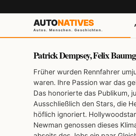
AUTO
NATIVES
Autos. Menschen. Geschichten.
Patrick Dempsey, Felix Baum
Früher wurden Rennfahrer umjube
waren. Ihre Passion war das g
Das honorierte das Publikum, ju
Ausschließlich den Stars, die H
höflich ignoriert. Hollywoodst
Newman genossen dieses Klima,
abseits des Jobs ein paar Gleic