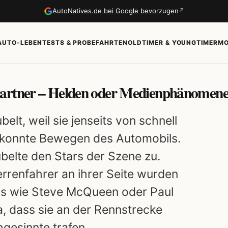
↗
AutoNatives.de bei Google bevorzugen
AUTO-LEBEN
TESTS & PROBEFAHRTEN
OLDTIMER & YOUNGTIMER
MO
gartner – Helden oder Medienphänomen
lt, weil sie jenseits von schnell
ekonnte Bewegen des Automobils.
belte den Stars der Szene zu.
errenfahrer an ihrer Seite wurden
ars wie Steve McQueen oder Paul
 dass sie an der Rennstrecke
hgesinnte trafen.