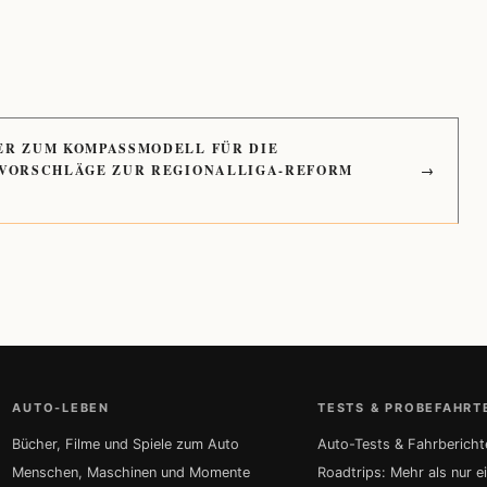
ER ZUM KOMPASSMODELL FÜR DIE
 VORSCHLÄGE ZUR REGIONALLIGA-REFORM
→
AUTO-LEBEN
TESTS & PROBEFAHRT
Bücher, Filme und Spiele zum Auto
Auto-Tests & Fahrbericht
Menschen, Maschinen und Momente
Roadtrips: Mehr als nur e