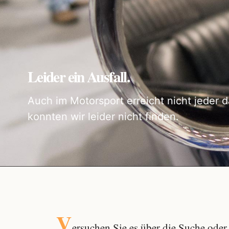
Leider ein Ausfall.
Auch im Motorsport erreicht nicht jeder d
konnten wir leider nicht finden.
V
ersuchen Sie es über die
Suche
oder 