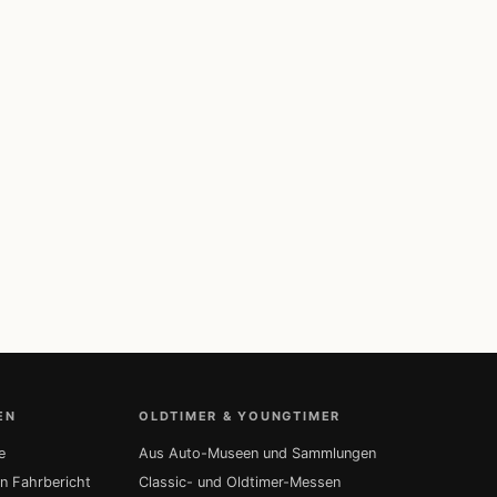
EN
OLDTIMER & YOUNGTIMER
e
Aus Auto-Museen und Sammlungen
in Fahrbericht
Classic- und Oldtimer-Messen