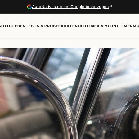
↗
AutoNatives.de bei Google bevorzugen
AUTO-LEBEN
TESTS & PROBEFAHRTEN
OLDTIMER & YOUNGTIMER
MO