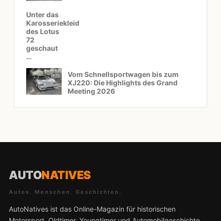
Unter das
Karosseriekleid
des Lotus
72
geschaut
…
Vom Schnellsportwagen bis zum
XJ220: Die Highlights des Grand
Meeting 2026
AUTO
NATIVES
Autos. Menschen. Geschichten.
AutoNatives ist das Online-Magazin für historischen
Motorsport, Oldtimer, Youngtimer und Automobilgeschichte.