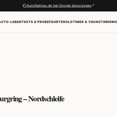
↗
AutoNatives.de bei Google bevorzugen
AUTO-LEBEN
TESTS & PROBEFAHRTEN
OLDTIMER & YOUNGTIMER
MO
urgring – Nordschleife