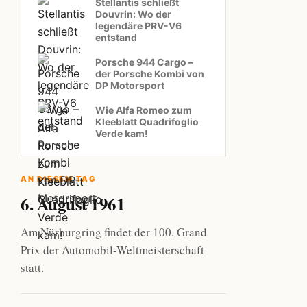
Stellantis schließt
Douvrin: Wo der
legendäre PRV-V6
entstand
Porsche 944 Cargo –
der Porsche Kombi von
DP Motorsport
Wie Alfa Romeo zum
Kleeblatt Quadrifoglio
Verde kam!
AN DIESEM TAG
6. August 1961
Am Nürburgring findet der 100. Grand
Prix der Automobil-Weltmeisterschaft
statt.