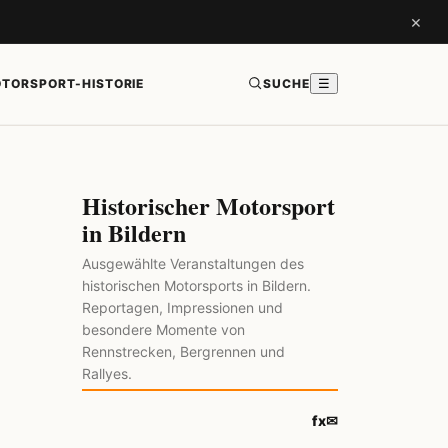
×
TORSPORT-HISTORIE
SUCHE
☰
Historischer Motorsport
in Bildern
Ausgewählte Veranstaltungen des
historischen Motorsports in Bildern.
Reportagen, Impressionen und
besondere Momente von
Rennstrecken, Bergrennen und
Rallyes.
f
x
✉