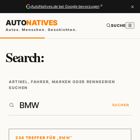
×
↗
AutoNatives.de bei Google bevorzugen
AUTO
NATIVES
SUCHE
☰
Autos. Menschen. Geschichten.
Search:
ARTIKEL, FAHRER, MARKEN ODER RENNSERIEN
SUCHEN
SUCHEN
334 TREFFER FÜR
„BMW“