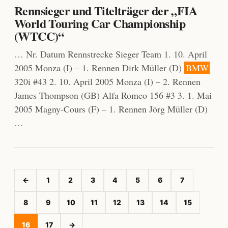
Rennsieger und Titelträger der „FIA
World Touring Car Championship
(WTCC)“
… Nr. Datum Rennstrecke Sieger Team 1. 10. April
2005 Monza (I) – 1. Rennen Dirk Müller (D)
BMW
320i #43 2. 10. April 2005 Monza (I) – 2. Rennen
James Thompson (GB) Alfa Romeo 156 #3 3. 1. Mai
2005 Magny-Cours (F) – 1. Rennen Jörg Müller (D)
…
←
1
2
3
4
5
6
7
8
9
10
11
12
13
14
15
16
17
→