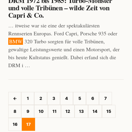
DRM 1972 bis 1985: Turbo-Monster
und volle Tribünen – wilde Zeit von
Capri & Co.
… itweise war sie eine der spektakulärsten
Rennserien Europas. Ford Capri, Porsche 935 oder
BMW
320 Turbo sorgten für volle Tribünen,
gewaltige Leistungswerte und einen Motorsport, der
bis heute Kultstatus genießt. Dabei erfand sich die
DRM i …
←
1
2
3
4
5
6
7
8
9
10
11
12
13
14
15
16
17