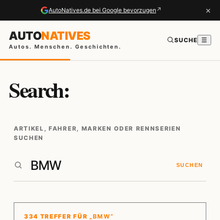
×
↗
AutoNatives.de bei Google bevorzugen
AUTO
NATIVES
SUCHE
☰
Autos. Menschen. Geschichten.
Search:
ARTIKEL, FAHRER, MARKEN ODER RENNSERIEN
SUCHEN
SUCHEN
334 TREFFER FÜR
„BMW“