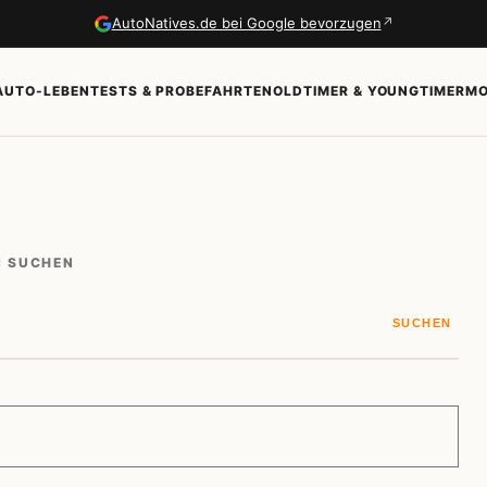
↗
AutoNatives.de bei Google bevorzugen
AUTO-LEBEN
TESTS & PROBEFAHRTEN
OLDTIMER & YOUNGTIMER
MO
N SUCHEN
SUCHEN