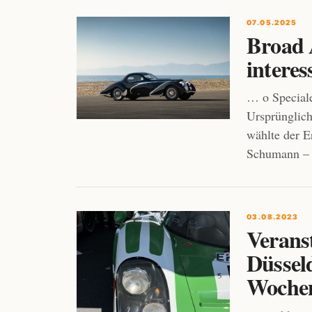
07.05.2025
Broad 
intere
… o Special
Ursprünglich
wählte der E
Schumann – e
03.08.2023
Veranst
Düssel
Wochen