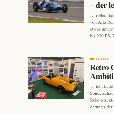
– der l
… roßen Sau
von Alfa Ro
etwas unterm
bis 230 PS. 
09.04.2026
Retro 
Ambiti
… icht kurat
Sonderschau
Rekonstrukti
darunter der