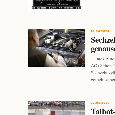
18.04.2024
Sechze
genauso
… ntes Auto 
AG) Schon 1
Sechzehnzyl
gemeinsamen
20.05.2020
Talbot