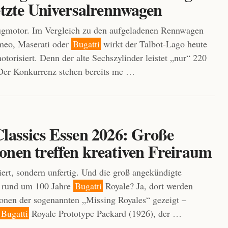
etzte Universalrennwagen
gmotor. Im Vergleich zu den aufgeladenen Rennwagen
meo, Maserati oder
Bugatti
wirkt der Talbot-Lago heute
otorisiert. Denn der alte Sechszylinder leistet „nur“ 220
Der Konkurrenz stehen bereits me …
Classics Essen 2026: Große
onen treffen kreativen Freiraum
iert, sondern unfertig. Und die groß angekündigte
 rund um 100 Jahre
Bugatti
Royale? Ja, dort werden
onen der sogenannten „Missing Royales“ gezeigt –
Bugatti
Royale Prototype Packard (1926), der …