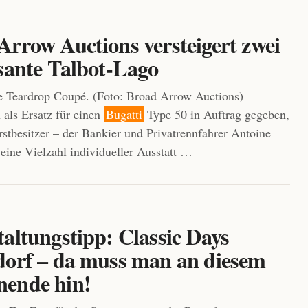
Arrow Auctions versteigert zwei
ssante Talbot-Lago
e Teardrop Coupé. (Foto: Broad Arrow Auctions)
 als Ersatz für einen
Bugatti
Type 50 in Auftrag gegeben,
rstbesitzer – der Bankier und Privatrennfahrer Antoine
ine Vielzahl individueller Ausstatt …
altungstipp: Classic Days
dorf – da muss man an diesem
ende hin!