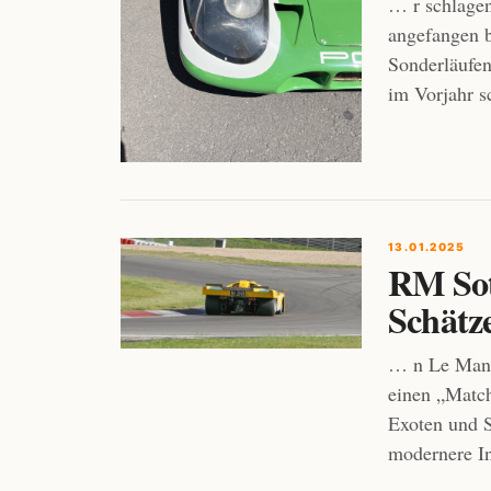
… r schlagen
angefangen 
Sonderläufen
im Vorjahr s
13.01.2025
RM Sot
Schätz
… n Le Mans 
einen „Mat
Exoten und 
modernere I