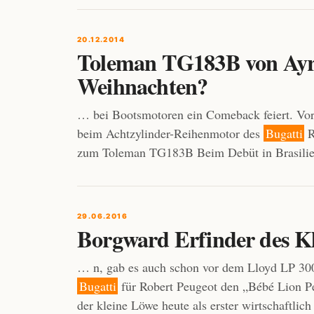
20.12.2014
Toleman TG183B von Ayrt
Weihnachten?
… bei Bootsmotoren ein Comeback feiert. Vor 
beim Achtzylinder-Reihenmotor des
Bugatti
R
zum Toleman TG183B Beim Debüt in Brasili
29.06.2016
Borgward Erfinder des K
… n, gab es auch schon vor dem Lloyd LP 300
Bugatti
für Robert Peugeot den „Bébé Lion Pe
der kleine Löwe heute als erster wirtschaftlic