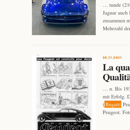
… tunde (210
Jaguar auch 
zusammen mi
Mehrzahl der
28.11.2021
La qual
Qualitä
… n. Bis 193
mit Erfolg. 
(
Bugatti
Peu
Peugeot. Fo