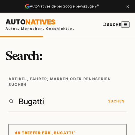
×
↗
AutoNatives.de bei Google bevorzugen
AUTO
NATIVES
SUCHE
☰
Autos. Menschen. Geschichten.
Search:
ARTIKEL, FAHRER, MARKEN ODER RENNSERIEN
SUCHEN
SUCHEN
49 TREFFER FÜR
„BUGATTI“