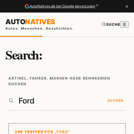
×
↗
AutoNatives.de bei Google bevorzugen
AUTO
NATIVES
SUCHE
☰
Autos. Menschen. Geschichten.
Search:
ARTIKEL, FAHRER, MARKEN ODER RENNSERIEN
SUCHEN
SUCHEN
398 TREFFER FÜR
„FORD“