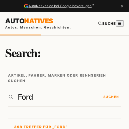
×
↗
AutoNatives.de bei Google bevorzugen
AUTO
NATIVES
SUCHE
☰
Autos. Menschen. Geschichten.
Search:
ARTIKEL, FAHRER, MARKEN ODER RENNSERIEN
SUCHEN
SUCHEN
398 TREFFER FÜR
„FORD“