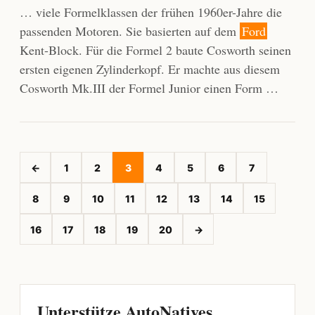
… viele Formelklassen der frühen 1960er-Jahre die
passenden Motoren. Sie basierten auf dem
Ford
Kent-Block. Für die Formel 2 baute Cosworth seinen
ersten eigenen Zylinderkopf. Er machte aus diesem
Cosworth Mk.III der Formel Junior einen Form …
←
1
2
3
4
5
6
7
8
9
10
11
12
13
14
15
16
17
18
19
20
→
Unterstütze AutoNatives