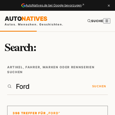
×
↗
AutoNatives.de bei Google bevorzugen
AUTO
NATIVES
SUCHE
☰
Autos. Menschen. Geschichten.
Search:
ARTIKEL, FAHRER, MARKEN ODER RENNSERIEN
SUCHEN
SUCHEN
398 TREFFER FÜR
„FORD“