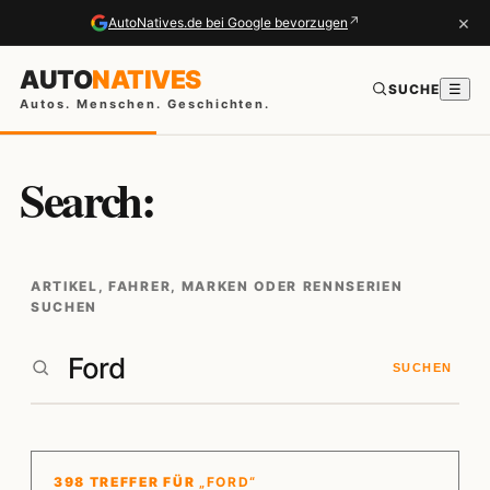
×
↗
AutoNatives.de bei Google bevorzugen
AUTO
NATIVES
SUCHE
☰
Autos. Menschen. Geschichten.
Search:
ARTIKEL, FAHRER, MARKEN ODER RENNSERIEN
SUCHEN
SUCHEN
398 TREFFER FÜR
„FORD“