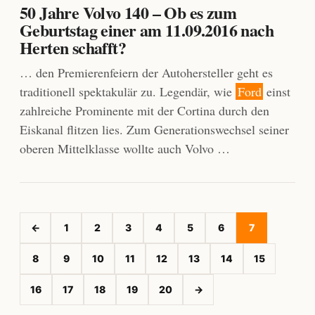
50 Jahre Volvo 140 – Ob es zum
Geburtstag einer am 11.09.2016 nach
Herten schafft?
… den Premierenfeiern der Autohersteller geht es
traditionell spektakulär zu. Legendär, wie
Ford
einst
zahlreiche Prominente mit der Cortina durch den
Eiskanal flitzen lies. Zum Generationswechsel seiner
oberen Mittelklasse wollte auch Volvo …
←
1
2
3
4
5
6
7
8
9
10
11
12
13
14
15
16
17
18
19
20
→