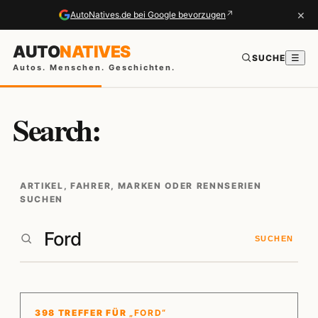
×
↗
AutoNatives.de bei Google bevorzugen
AUTO
NATIVES
SUCHE
☰
Autos. Menschen. Geschichten.
Search:
ARTIKEL, FAHRER, MARKEN ODER RENNSERIEN
SUCHEN
SUCHEN
398 TREFFER FÜR
„FORD“