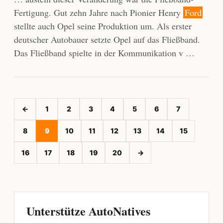
Fertigung. Gut zehn Jahre nach Pionier Henry
Ford
stellte auch Opel seine Produktion um. Als erster
deutscher Autobauer setzte Opel auf das Fließband.
Das Fließband spielte in der Kommunikation v …
←
1
2
3
4
5
6
7
8
9
10
11
12
13
14
15
16
17
18
19
20
→
Unterstütze AutoNatives