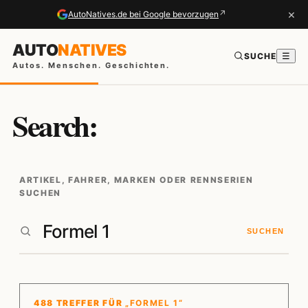
×
↗
AutoNatives.de bei Google bevorzugen
AUTO
NATIVES
SUCHE
☰
Autos. Menschen. Geschichten.
Search:
ARTIKEL, FAHRER, MARKEN ODER RENNSERIEN
SUCHEN
SUCHEN
488 TREFFER FÜR
„FORMEL 1“