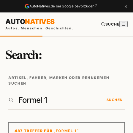
×
↗
AutoNatives.de bei Google bevorzugen
AUTO
NATIVES
SUCHE
☰
Autos. Menschen. Geschichten.
Search:
ARTIKEL, FAHRER, MARKEN ODER RENNSERIEN
SUCHEN
SUCHEN
487 TREFFER FÜR
„FORMEL 1“