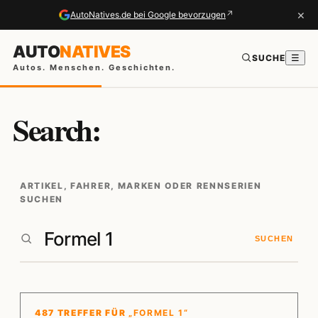
×
↗
AutoNatives.de bei Google bevorzugen
AUTO
NATIVES
SUCHE
☰
Autos. Menschen. Geschichten.
Search:
ARTIKEL, FAHRER, MARKEN ODER RENNSERIEN
SUCHEN
SUCHEN
487 TREFFER FÜR
„FORMEL 1“