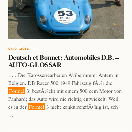
04.01.2016
Deutsch et Bonnet: Automobiles D.B. –
AUTO-GLOSSAR
… . Die Karosseriearbeiten Ã¼bernimmt Antem in
Belgien. DB Racer 500 1949 Fahrzeug fÃ¼r die
Formel
3; bestÃ¼ckt mit einem 500 ccm Motor von
Panhard; das Auto wird nie richtig entwickelt. Weil
es in der
Formel
3 nicht konkurrenzfÃ¤hig ist, sch
…