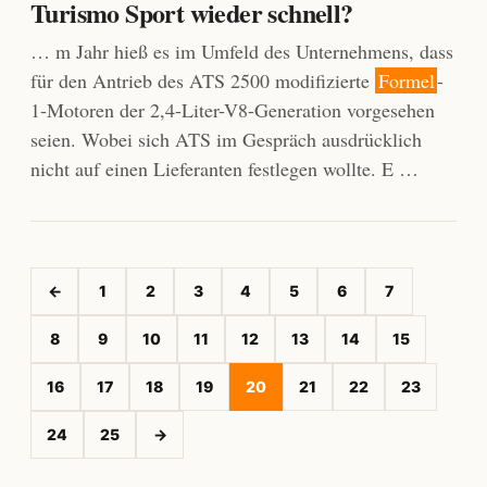
Turismo Sport wieder schnell?
… m Jahr hieß es im Umfeld des Unternehmens, dass
für den Antrieb des ATS 2500 modifizierte
Formel
-
1-Motoren der 2,4-Liter-V8-Generation vorgesehen
seien. Wobei sich ATS im Gespräch ausdrücklich
nicht auf einen Lieferanten festlegen wollte. E …
←
1
2
3
4
5
6
7
8
9
10
11
12
13
14
15
16
17
18
19
20
21
22
23
24
25
→