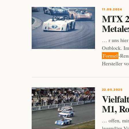
11.09.2024
MTX 2-
Metale
… r uns hier
Ostblock. Im
Formel
-Ren
Hersteller 
22.05.2025
Vielfal
M1, Ro
… offen, min
legendäre Vi