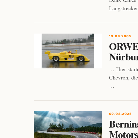
Langstrecken
19.08.2005
ORWEL
Nürbur
… Hier start
Chevron, die
…
09.08.2025
Bernin
Motors