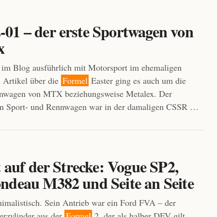
01 – der erste Sportwagen von
x
 im Blog ausführlich mit Motorsport im ehemaligen
 Artikel über die
Formel
Easter ging es auch um die
nwagen von MTX beziehungsweise Metalex. Der
von Sport- und Rennwagen war in der damaligen CSSR …
t auf der Strecke: Vogue SP2,
ndeau M382 und Seite an Seite
imalistisch. Sein Antrieb war ein Ford FVA – der
erzylinder aus der
Formel
2, der als halber DFV gilt.