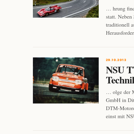
… hrung find
statt. Nebe
traditionell
Herausforde
29.10.2013
NSU TT
Techni
… olge der M
GmbH in Di
DTM-Motoren 
einst mit N