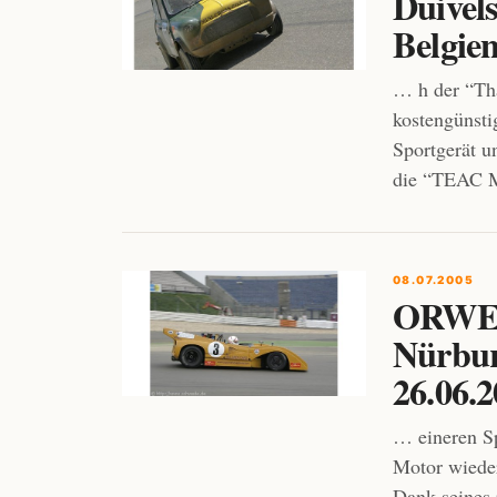
Duivel
Belgie
… h der “Th
kostengünsti
Sportgerät u
die “TEAC M
08.07.2005
ORWEL
Nürbur
26.06.
… eineren S
Motor wieder
Dank seines 