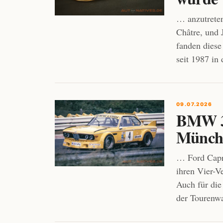
… anzutrete
Châtre, und
fanden diese
seit 1987 in
09.07.2026
BMW 3.
Münche
… Ford Capr
ihren Vier-V
Auch für die
der Tourenw