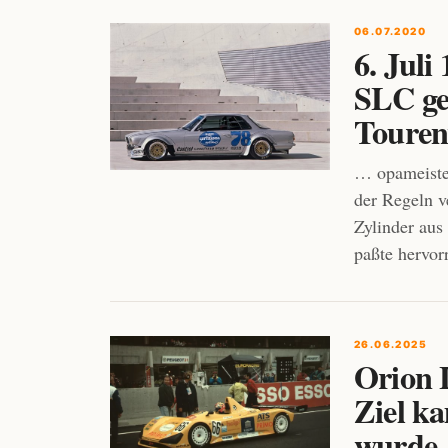
06.07.2020
6. Jul
SLC ge
Touren
… opameister
der Regeln 
Zylinder au
paßte hervor
26.06.2025
Orion 
Ziel ka
wurde