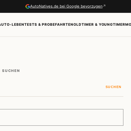
↗
AutoNatives.de bei Google bevorzugen
AUTO-LEBEN
TESTS & PROBEFAHRTEN
OLDTIMER & YOUNGTIMER
MO
N SUCHEN
SUCHEN