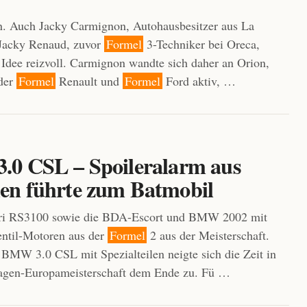
n. Auch Jacky Carmignon, Autohausbesitzer aus La
 Jacky Renaud, zuvor
Formel
3-Techniker bei Oreca,
 Idee reizvoll. Carmignon wandte sich daher an Orion,
 der
Formel
Renault und
Formel
Ford aktiv, …
0 CSL – Spoileralarm aus
n führte zum Batmobil
i RS3100 sowie die BDA-Escort und BMW 2002 mit
entil-Motoren aus der
Formel
2 aus der Meisterschaft.
 BMW 3.0 CSL mit Spezialteilen neigte sich die Zeit in
agen-Europameisterschaft dem Ende zu. Fü …