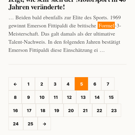
Jahren veränderte!
… Beiden bald ebenfalls zur Elite des Sports. 1969
gewinnt Emerson Fittipaldi die britische
Formel
-3-
Meisterschaft. Das galt damals als der ultimative
Talent-Nachweis. In den folgenden Jahren bestätigt
Emerson Fittipaldi diese Einschätzung ei …
←
1
2
3
4
5
6
7
8
9
10
11
12
13
14
15
16
17
18
19
20
21
22
23
24
25
→