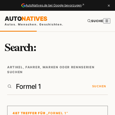
×
↗
AutoNatives.de bei Google bevorzugen
AUTO
NATIVES
SUCHE
☰
Autos. Menschen. Geschichten.
Search:
ARTIKEL, FAHRER, MARKEN ODER RENNSERIEN
SUCHEN
SUCHEN
487 TREFFER FÜR
„FORMEL 1“