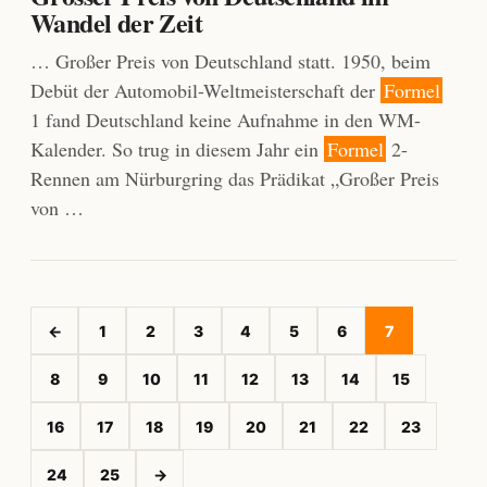
Wandel der Zeit
… Großer Preis von Deutschland statt. 1950, beim
Debüt der Automobil-Weltmeisterschaft der
Formel
1 fand Deutschland keine Aufnahme in den WM-
Kalender. So trug in diesem Jahr ein
Formel
2-
Rennen am Nürburgring das Prädikat „Großer Preis
von …
←
1
2
3
4
5
6
7
8
9
10
11
12
13
14
15
16
17
18
19
20
21
22
23
24
25
→