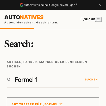
×
↗
AutoNatives.de bei Google bevorzugen
AUTO
NATIVES
SUCHE
☰
Autos. Menschen. Geschichten.
Search:
ARTIKEL, FAHRER, MARKEN ODER RENNSERIEN
SUCHEN
SUCHEN
487 TREFFER FÜR
„FORMEL 1“