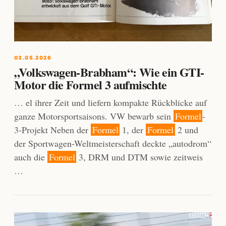
03.05.2026
„Volkswagen-Brabham“: Wie ein GTI-
Motor die Formel 3 aufmischte
… el ihrer Zeit und liefern kompakte Rückblicke auf
ganze Motorsportsaisons. VW bewarb sein
Formel
-
3-Projekt Neben der
Formel
1, der
Formel
2 und
der Sportwagen-Weltmeisterschaft deckte „autodrom“
auch die
Formel
3, DRM und DTM sowie zeitweis
…