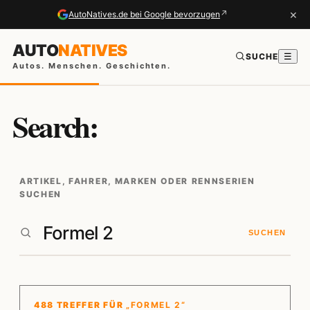
×
↗
AutoNatives.de bei Google bevorzugen
AUTO
NATIVES
SUCHE
☰
Autos. Menschen. Geschichten.
Search:
ARTIKEL, FAHRER, MARKEN ODER RENNSERIEN
SUCHEN
SUCHEN
488 TREFFER FÜR
„FORMEL 2“