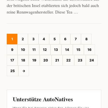
der britischen Insel etablierten sich jedoch bald auch
reine Rennwagenhersteller. Diese Tea …
1
2
3
4
5
6
7
8
9
10
11
12
13
14
15
16
17
18
19
20
21
22
23
24
25
→
Unterstütze AutoNatives